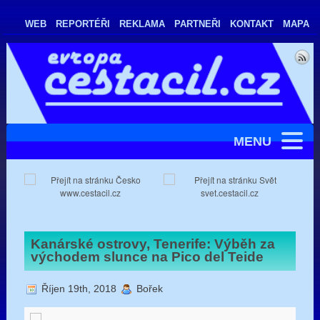
WEB
REPORTÉŘI
REKLAMA
PARTNEŘI
KONTAKT
MAPA
MENU
www.cestacil.cz
svet.cestacil.cz
Kanárské ostrovy, Tenerife: Výběh za
východem slunce na Pico del Teide
Říjen 19th, 2018
Bořek