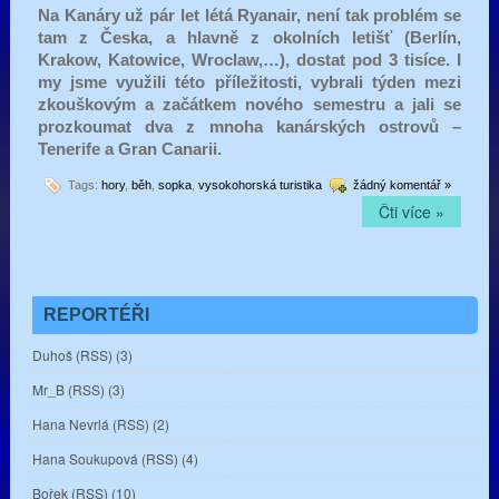
Na Kanáry už pár let létá Ryanair, není tak problém se
tam z Česka, a hlavně z okolních letišť (Berlín,
Krakow, Katowice, Wroclaw,…), dostat pod 3 tisíce. I
my jsme využili této příležitosti, vybrali týden mezi
zkouškovým a začátkem nového semestru a jali se
prozkoumat dva z mnoha kanárských ostrovů –
Tenerife a Gran Canarii.
Tags:
hory
,
běh
,
sopka
,
vysokohorská turistika
žádný komentář »
Čti více »
REPORTÉŘI
Duhoš
(
RSS
) (3)
Mr_B
(
RSS
) (3)
Hana Nevrlá
(
RSS
) (2)
Hana Soukupová
(
RSS
) (4)
Bořek
(
RSS
) (10)