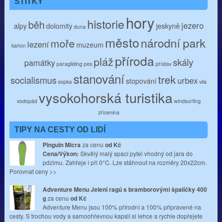
ŠTÍTKY
hory
historie
běh
jezero
alpy
dolomity
jeskyně
duna
město
národní park
moře
lezení
muzeum
kaňon
příroda
pláž
skály
památky
paragliding
pes
přístav
stanování
trek
socialismus
urbex
stopování
sopka
vila
vysokohorská turistika
vodopád
windsurfing
zřícenina
TIPY NA CESTY OD LIDÍ
Pinguin Micra
za cenu
od
Kč
Cena/Výkon:
Skvělý malý spací pytel vhodný od jara do
pdzimu. Zahřeje i při 0°C. Lze stáhnout na rozměry 20x22cm.
Porovnat ceny >>
Adventure Menu Jelení ragú s bramborovými špalíčky 400
g
za cenu
od
Kč
Adventure Menu jsou 100% přírodní a 100% připravené na
cesty. S trochou vody a samoohřevnou kapslí si lehce a rychle dopřejete