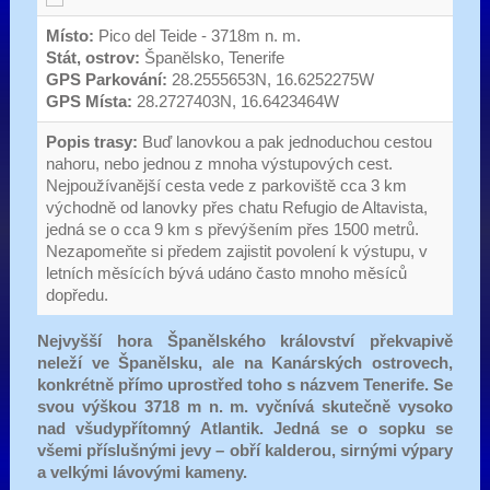
Místo:
Pico del Teide - 3718m n. m.
Stát, ostrov:
Španělsko, Tenerife
GPS Parkování:
28.2555653N, 16.6252275W
GPS Místa:
28.2727403N, 16.6423464W
Popis trasy:
Buď lanovkou a pak jednoduchou cestou
nahoru, nebo jednou z mnoha výstupových cest.
Nejpoužívanější cesta vede z parkoviště cca 3 km
východně od lanovky přes chatu Refugio de Altavista,
jedná se o cca 9 km s převýšením přes 1500 metrů.
Nezapomeňte si předem zajistit povolení k výstupu, v
letních měsících bývá udáno často mnoho měsíců
dopředu.
Nejvyšší hora Španělského království překvapivě
neleží ve Španělsku, ale na Kanárských ostrovech,
konkrétně přímo uprostřed toho s názvem Tenerife. Se
svou výškou 3718 m n. m. vyčnívá skutečně vysoko
nad všudypřítomný Atlantik. Jedná se o sopku se
všemi příslušnými jevy – obří kalderou, sirnými výpary
a velkými lávovými kameny.