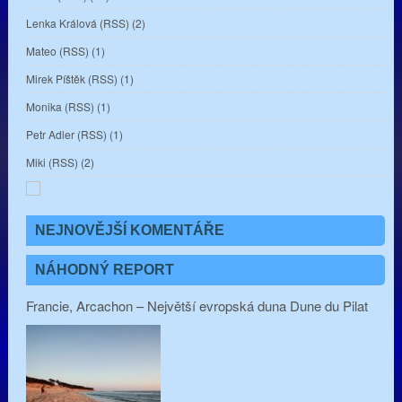
Lenka Králová
(
RSS
) (2)
Mateo
(
RSS
) (1)
Mirek Píštěk
(
RSS
) (1)
Monika
(
RSS
) (1)
Petr Adler
(
RSS
) (1)
Miki
(
RSS
) (2)
NEJNOVĚJŠÍ KOMENTÁŘE
NÁHODNÝ REPORT
Francie, Arcachon – Největší evropská duna Dune du Pilat